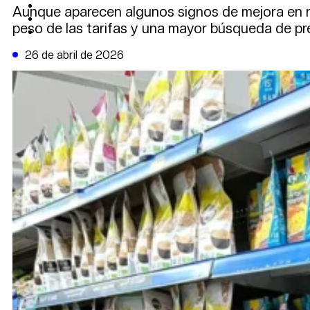
CAMBIO CLIMÁTICO
Aunque aparecen algunos signos de mejora en rub
DATA FIRME
peso de las tarifas y una mayor búsqueda de pr
DE LA TRIBUNA TV
26 de abril de 2026