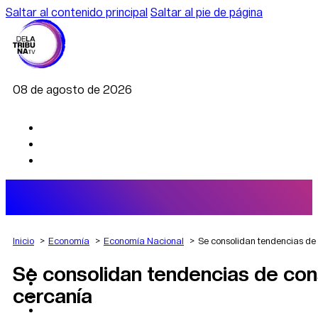
Saltar al contenido principal
Saltar al pie de página
08 de agosto de 2026
Inicio
Economía
Economía Nacional
Se consolidan tendencias de 
Se consolidan tendencias de con
AGRO
DEPORTES
cercanía
ECONOMÍA
POLÍTICA