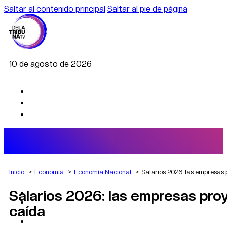
Saltar al contenido principal
Saltar al pie de página
10 de agosto de 2026
Inicio
Economía
Economía Nacional
Salarios 2026: las empresas 
Salarios 2026: las empresas pro
AGRO
DEPORTES
caída
ECONOMÍA
POLÍTICA