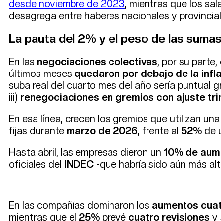
desde noviembre de 2023
, mientras que los sal
desagrega entre haberes nacionales y provinciale
La pauta del 2% y el peso de las sumas 
En las
negociaciones colectivas
, por su parte
últimos meses
quedaron por debajo de la infl
suba real del cuarto mes del año sería puntual gr
iii)
renegociaciones en gremios con ajuste tri
En esa línea, crecen los gremios que utilizan un
fijas durante
marzo de 2026
, frente al
52%
de u
Hasta abril, las empresas dieron un
10% de aum
oficiales del
INDEC
-que habría sido aún más alt
En las compañías dominaron los
aumentos cuat
mientras que el
25%
prevé
cuatro revisiones
y 