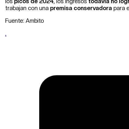
los
picos de 2024
, los ingresos
todavía no lo
trabajan con una
premisa conservadora
para e
Fuente: Ambito
.