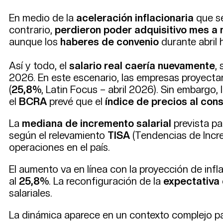
En medio de la
aceleración inflacionaria
que se
contrario,
perdieron poder adquisitivo mes a
aunque los
haberes de convenio
durante abril 
Así y todo, el
salario real caería nuevamente
,
2026. En este escenario, las empresas proyect
(
25,8%
, Latin Focus – abril 2026). Sin embargo,
el
BCRA
prevé que el
índice de precios al con
La
mediana de incremento salarial
prevista p
según el relevamiento
TISA
(Tendencias de Incr
operaciones en el país.
El aumento va en línea con la proyección de infl
al
25,8%
. La reconfiguración de la
expectativa 
salariales.
La dinámica aparece en un contexto complejo p