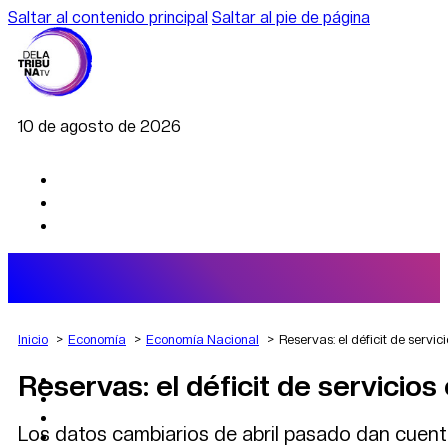
Saltar al contenido principal
Saltar al pie de página
10 de agosto de 2026
Inicio
Economía
Economía Nacional
Reservas: el déficit de servi
Reservas: el déficit de servicios
AGRO
DEPORTES
ECONOMÍA
Los datos cambiarios de abril pasado dan cuenta
POLÍTICA