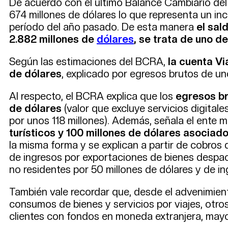
De acuerdo con el último Balance Cambiario del
674 millones de dólares lo que representa un i
período del año pasado. De esta manera
el sal
2.882 millones de
dólares
, se trata de uno d
Según las estimaciones del BCRA,
la cuenta Vi
de dólares
, explicado por egresos brutos de un
Al respecto, el BCRA explica que los
egresos br
de dólares
(valor que excluye servicios digital
por unos 118 millones). Además, señala el ente 
turísticos y 100 millones de dólares asociad
la misma forma y se explican a partir de cobros d
de ingresos por exportaciones de bienes despach
no residentes por 50 millones de dólares y de in
También vale recordar que, desde el advenimien
consumos de bienes y servicios por viajes, otro
clientes con fondos en moneda extranjera, mayo