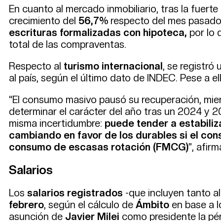
En cuanto al mercado inmobiliario, tras la fuer
crecimiento del
56,7%
respecto del mes pasado
escrituras formalizadas con hipoteca,
por lo 
total de las compraventas.
Respecto al
turismo internacional
, se registró
al país, según el último dato de INDEC. Pese a e
“El consumo masivo pausó su recuperación, mie
determinar el carácter del año tras un 2024 y 2
misma incertidumbre:
puede tender a estabiliz
cambiando en favor de los durables si el co
consumo de escasas rotación (FMCG)
”, afir
Salarios
Los
salarios registrados
-que incluyen tanto a
febrero
, según el cálculo de
Ámbito
en base a 
asunción de
Javier Milei
como presidente la pé