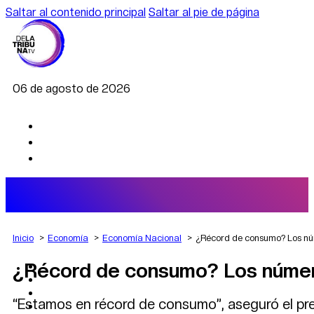
Saltar al contenido principal
Saltar al pie de página
06 de agosto de 2026
Inicio
Economía
Economía Nacional
¿Récord de consumo? Los núme
¿Récord de consumo? Los números n
AGRO
DEPORTES
ECONOMÍA
“Estamos en récord de consumo”, aseguró el pre
POLÍTICA