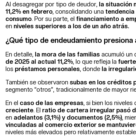
Al desagregar por tipo de deudor,
la situación 
11,2% en febrero
, consolidando una
tendencia 
consumo
. Por su parte, el
financiamiento a em
en
niveles superiores a los de un año atrás.
¿Qué tipo de endeudamiento presiona a
En detalle,
la mora de las familias
acumuló un d
de 2025 al actual 11,2%
, lo que refleja la
fuert
los
préstamos personales
, donde
la irregular
También se observaron
subas en los créditos 
segmento “otros”, tradicionalmente de mayor ri
En el
caso de las empresas
, si bien los nivel
creciente
. El
ratio de cartera irregular pasó
en
adelantos (3,1%) y documentos (2,5%)
, mie
vinculadas al comercio exterior se mantuvie
niveles más elevados pero relativamente establ