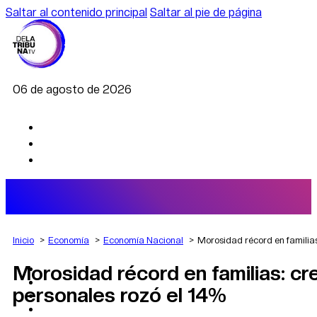
Saltar al contenido principal
Saltar al pie de página
06 de agosto de 2026
Inicio
Economía
Economía Nacional
Morosidad récord en familias
Morosidad récord en familias: cr
AGRO
DEPORTES
personales rozó el 14%
ECONOMÍA
POLÍTICA