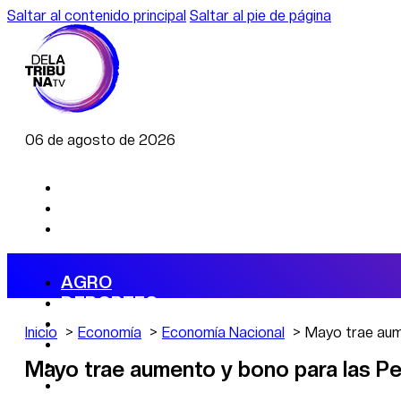
Saltar al contenido principal
Saltar al pie de página
06 de agosto de 2026
AGRO
DEPORTES
ECONOMÍA
Inicio
Economía
Economía Nacional
Mayo trae aum
POLÍTICA
CAMBIO CLIMÁTICO
Mayo trae aumento y bono para las P
DATA FIRME