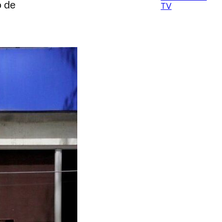
o de
TV