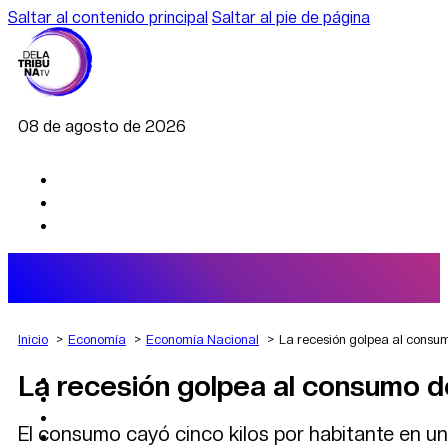
Saltar al contenido principal
Saltar al pie de página
08 de agosto de 2026
Inicio
Economía
Economía Nacional
La recesión golpea al consu
La recesión golpea al consumo d
AGRO
DEPORTES
ECONOMÍA
El consumo cayó cinco kilos por habitante en un
POLÍTICA