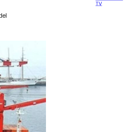
TV
del