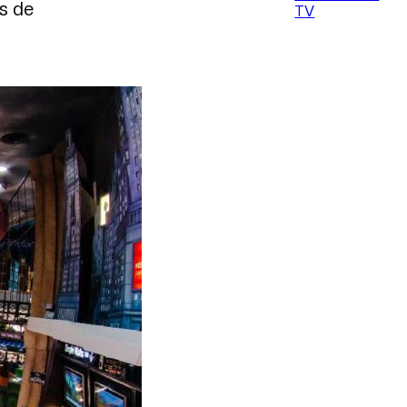
os de
TV