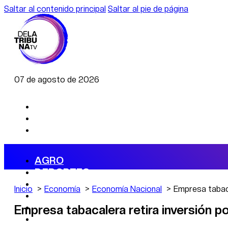
Saltar al contenido principal
Saltar al pie de página
07 de agosto de 2026
AGRO
DEPORTES
ECONOMÍA
Inicio
Economía
Economía Nacional
Empresa tabaca
POLÍTICA
CAMBIO CLIMÁTICO
Empresa tabacalera retira inversión p
DATA FIRME