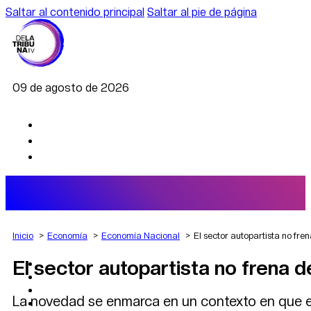
Saltar al contenido principal
Saltar al pie de página
09 de agosto de 2026
Inicio
Economía
Economía Nacional
El sector autopartista no fre
El sector autopartista no frena d
AGRO
DEPORTES
ECONOMÍA
La novedad se enmarca en un contexto en que el
POLÍTICA