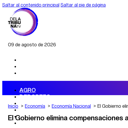
Saltar al contenido principal
Saltar al pie de página
09 de agosto de 2026
AGRO
DEPORTES
ECONOMÍA
Inicio
Economía
Economía Nacional
El Gobierno el
POLÍTICA
CAMBIO CLIMÁTICO
El Gobierno elimina compensaciones a 
DATA FIRME