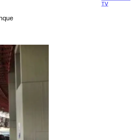
TV
unque