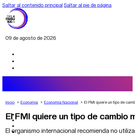
Saltar al contenido principal
Saltar al pie de página
09 de agosto de 2026
Inicio
Economía
Economía Nacional
El FMI quiere un tipo de camb
El FMI quiere un tipo de cambio m
AGRO
DEPORTES
ECONOMÍA
El organismo internacional recomienda no utiliz
POLÍTICA