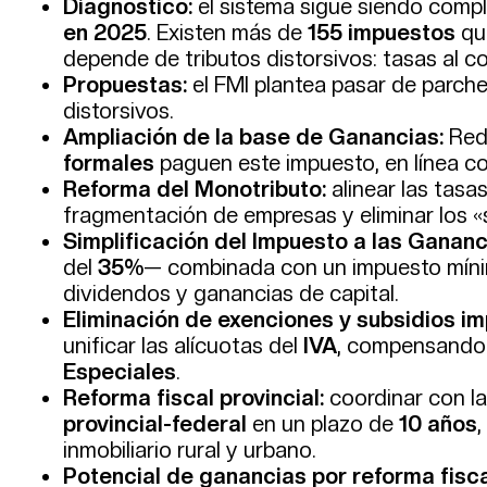
Diagnóstico:
el sistema sigue siendo compl
en 2025
. Existen más de
155 impuestos
que
depende de tributos distorsivos: tasas al c
Propuestas:
el FMI plantea pasar de parche
distorsivos.
Ampliación de la base de Ganancias:
Redu
formales
paguen este impuesto, en línea co
Reforma del Monotributo:
alinear las tasas
fragmentación de empresas y eliminar los «
Simplificación del Impuesto a las Gananc
del
35%
— combinada con un impuesto mínim
dividendos y ganancias de capital.
Eliminación de exenciones y subsidios im
unificar las alícuotas del
IVA
, compensando a
Especiales
.
Reforma fiscal provincial:
coordinar con la
provincial-federal
en un plazo de
10 años
inmobiliario rural y urbano.
Potencial de ganancias por reforma fisca