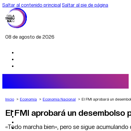
Saltar al contenido principal
Saltar al pie de página
08 de agosto de 2026
Inicio
Economía
Economía Nacional
El FMI aprobará un desembol
El FMI aprobará un desembolso p
AGRO
DEPORTES
ECONOMÍA
«Todo marcha bien», pero se sigue acumulando de
POLÍTICA