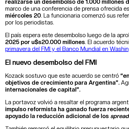
realizarse un desembolso de 1.000 millones 
marco de una conferencia de prensa ofrecida es
miércoles 20
. La funcionaria comenzó sus refer
por los periodistas.
El país espera este desembolso luego de la apr
2025 por u$s20.000 millones
. El acuerdo técn
primavera del FMI y el Banco Mundial en Washin
El nuevo desembolso del FMI
Kozack sostuvo que este acuerdo se centró
“en
objetivos de crecimiento para Argentina”.
Agr
internacionales de capital”.
La portavoz volvió a resaltar el programa argenti
impulso reformista ha ganado fuerza recien
apoyado la reducción adicional de los
spread
También remarcó el equilibrio presupuestario qu