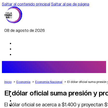
Saltar al contenido principal
Saltar al pie de página
08 de agosto de 2026
Inicio
Economía
Economía Nacional
El dólar oficial suma presión
El dólar oficial suma presión y p
AGRO
DEPORTES
ECONOMÍA
El dólar oficial se acerca a $1.400 y proyectan 
POLÍTICA