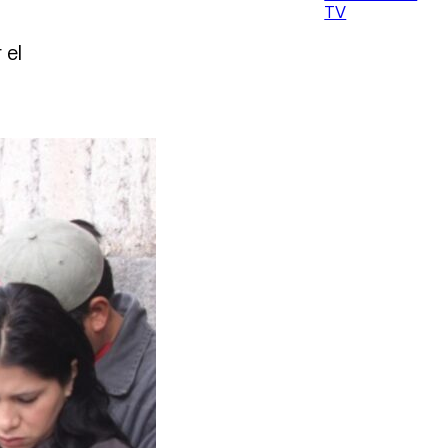
TV
 el