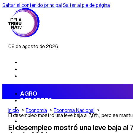
Saltar al contenido principal
Saltar al pie de página
08 de agosto de 2026
AGRO
DEPORTES
ECONOMÍA
Inicio
Economía
Economía Nacional
POLÍTICA
El desempleo mostró una leve baja al 7,8%, pero se man
CAMBIO CLIMÁTICO
El desempleo mostró una leve baja al
DATA FIRME