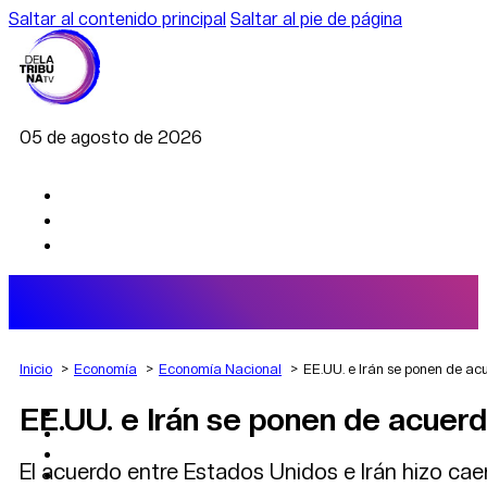
Saltar al contenido principal
Saltar al pie de página
05 de agosto de 2026
Inicio
Economía
Economía Nacional
EE.UU. e Irán se ponen de ac
EE.UU. e Irán se ponen de acuerd
AGRO
DEPORTES
ECONOMÍA
El acuerdo entre Estados Unidos e Irán hizo caer
POLÍTICA