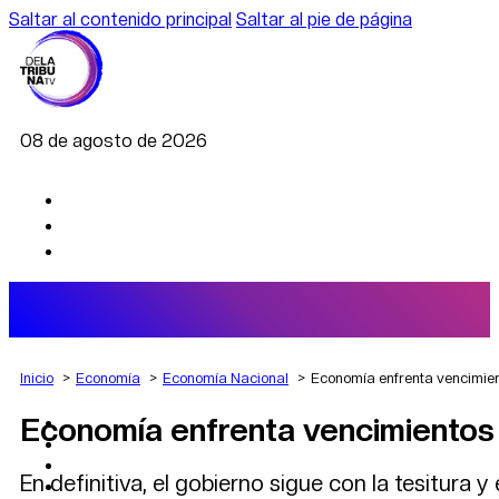
Saltar al contenido principal
Saltar al pie de página
08 de agosto de 2026
Inicio
Economía
Economía Nacional
Economía enfrenta vencimiento
Economía enfrenta vencimientos po
AGRO
DEPORTES
ECONOMÍA
En definitiva, el gobierno sigue con la tesitura 
POLÍTICA