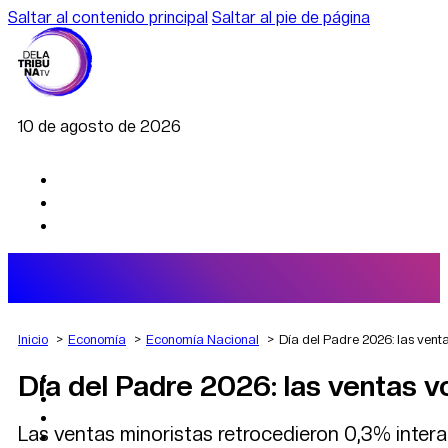
Saltar al contenido principal
Saltar al pie de página
10 de agosto de 2026
Inicio
Economía
Economía Nacional
Día del Padre 2026: las vent
Día del Padre 2026: las ventas v
AGRO
DEPORTES
ECONOMÍA
Las ventas minoristas retrocedieron 0,3% intera
POLÍTICA