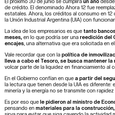
El próximo 30 de junio se cumplirá
un año
desde 
de crédito. El denominado Ahora 12 fue reempla
estatales. Ahora, los créditos al consumo en 12
la Unión Industrial Argentina (UIA) con funciona
La idea de los empresarios es que
tanto bancos
meses,
en lo que podría ser una
reedición del 
encajes
, una alternativa que era solicitada en e
Vale recordar que con la
política de inmoviliza
lleva a cabo el Tesoro, se busca mantener la 
volcar parte de la liquidez en financiamiento al
En el Gobierno confían en que
a partir del seg
la lectura que tienen desde la UIA es diferente:
minería y la energía no se transmite con rapidez 
Es por eso que
le pidieron al ministro de Eco
pensando en
materiales para la construcción, 
sirva para evitar que siga cayendo la actividad