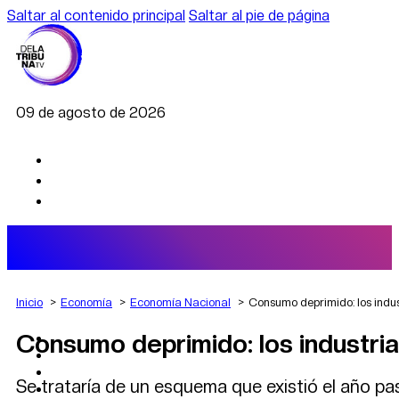
Saltar al contenido principal
Saltar al pie de página
09 de agosto de 2026
Inicio
Economía
Economía Nacional
Consumo deprimido: los indus
Consumo deprimido: los industria
AGRO
DEPORTES
ECONOMÍA
Se trataría de un esquema que existió el año pa
POLÍTICA