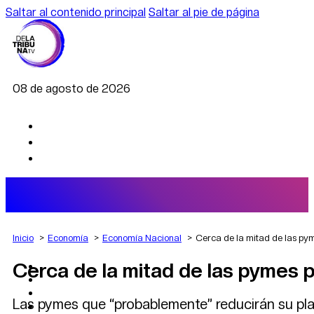
Saltar al contenido principal
Saltar al pie de página
08 de agosto de 2026
Inicio
Economía
Economía Nacional
Cerca de la mitad de las pym
Cerca de la mitad de las pymes 
AGRO
DEPORTES
ECONOMÍA
Las pymes que “probablemente” reducirán su plan
POLÍTICA