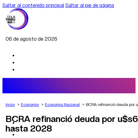
Saltar al contenido principal
Saltar al pie de página
06 de agosto de 2026
Inicio
Economía
Economía Nacional
BCRA refinanció deuda por u
BCRA refinanció deuda por u$s6
AGRO
DEPORTES
hasta 2028
ECONOMÍA
POLÍTICA