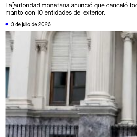
CAMBIO CLIMÁTICO
La autoridad monetaria anunció que canceló to
DATA FIRME
monto con 10 entidades del exterior.
DE LA TRIBUNA TV
3 de julio de 2026