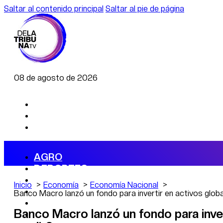
Saltar al contenido principal
Saltar al pie de página
08 de agosto de 2026
AGRO
DEPORTES
ECONOMÍA
Inicio
Economía
Economía Nacional
POLÍTICA
Banco Macro lanzó un fondo para invertir en activos glob
CAMBIO CLIMÁTICO
Banco Macro lanzó un fondo para inver
DATA FIRME