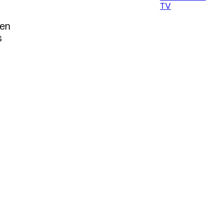
TV
 en
s