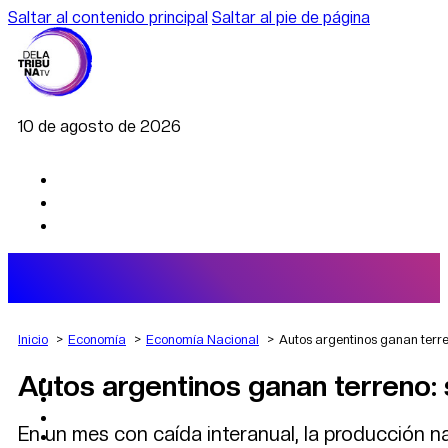
Saltar al contenido principal
Saltar al pie de página
10 de agosto de 2026
Inicio
Economía
Economía Nacional
Autos argentinos ganan terre
Autos argentinos ganan terreno: 
AGRO
DEPORTES
ECONOMÍA
En un mes con caída interanual, la producción na
POLÍTICA