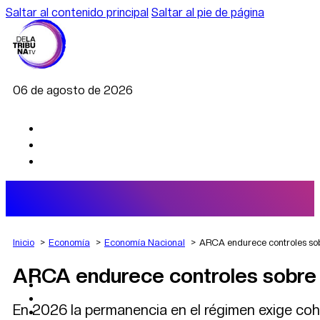
Saltar al contenido principal
Saltar al pie de página
06 de agosto de 2026
Inicio
Economía
Economía Nacional
ARCA endurece controles sob
ARCA endurece controles sobre 
AGRO
DEPORTES
ECONOMÍA
En 2026 la permanencia en el régimen exige coh
POLÍTICA