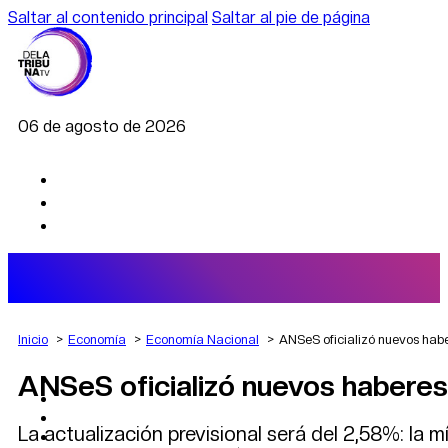
Saltar al contenido principal
Saltar al pie de página
06 de agosto de 2026
Inicio
Economía
Economía Nacional
ANSeS oficializó nuevos habe
ANSeS oficializó nuevos haberes 
AGRO
DEPORTES
ECONOMÍA
La actualización previsional será del 2,58%: la
POLÍTICA