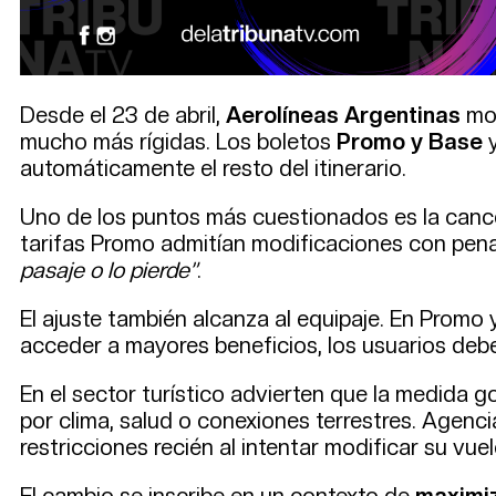
Desde el 23 de abril,
Aerolíneas Argentinas
mod
mucho más rígidas. Los boletos
Promo y Base
y
automáticamente el resto del itinerario.
Uno de los puntos más cuestionados es la cancel
tarifas Promo admitían modificaciones con penali
pasaje o lo pierde”
.
El ajuste también alcanza al equipaje. En Promo
acceder a mayores beneficios, los usuarios de
En el sector turístico advierten que la medida g
por clima, salud o conexiones terrestres. Agenc
restricciones recién al intentar modificar su vuel
El cambio se inscribe en un contexto de
maximiz