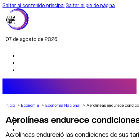
Saltar al contenido principal
Saltar al pie de página
07 de agosto de 2026
Inicio
Economía
Economía Nacional
Aerolíneas endurece condici
Aerolíneas endurece condiciones
AGRO
DEPORTES
ECONOMÍA
Aerolíneas endureció las condiciones de sus tar
POLÍTICA