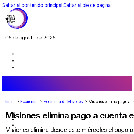
Saltar al contenido principal
Saltar al pie de página
06 de agosto de 2026
Inicio
Economía
Economía de Misiones
Misiones elimina pago a c
Misiones elimina pago a cuenta e
AGRO
DEPORTES
ECONOMÍA
Misiones elimina desde este miércoles el pago a
POLÍTICA