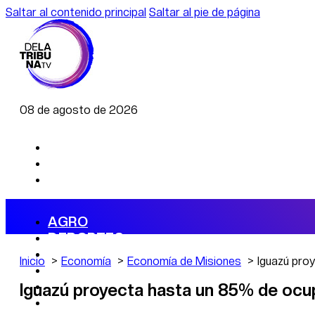
Saltar al contenido principal
Saltar al pie de página
08 de agosto de 2026
AGRO
DEPORTES
ECONOMÍA
Inicio
Economía
Economía de Misiones
Iguazú pro
POLÍTICA
CAMBIO CLIMÁTICO
Iguazú proyecta hasta un 85% de ocup
DATA FIRME