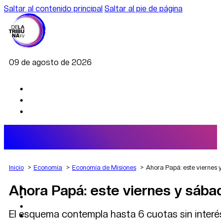
Saltar al contenido principal
Saltar al pie de página
09 de agosto de 2026
Inicio
Economía
Economía de Misiones
Ahora Papá: este viernes 
Ahora Papá: este viernes y sába
AGRO
DEPORTES
ECONOMÍA
El esquema contempla hasta 6 cuotas sin interé
POLÍTICA