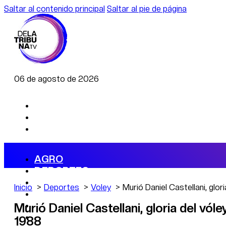
Saltar al contenido principal
Saltar al pie de página
06 de agosto de 2026
AGRO
DEPORTES
ECONOMÍA
Inicio
Deportes
Voley
Murió Daniel Castellani, glor
POLÍTICA
CAMBIO CLIMÁTICO
Murió Daniel Castellani, gloria del vól
DATA FIRME
1988