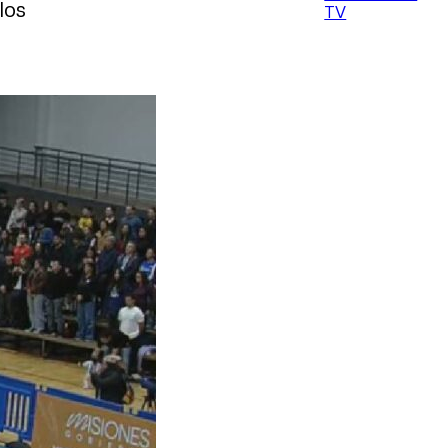
los
TV