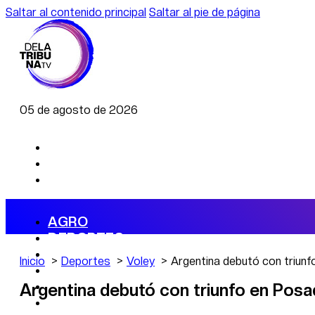
Saltar al contenido principal
Saltar al pie de página
05 de agosto de 2026
AGRO
DEPORTES
ECONOMÍA
Inicio
Deportes
Voley
Argentina debutó con triun
POLÍTICA
CAMBIO CLIMÁTICO
Argentina debutó con triunfo en Pos
DATA FIRME