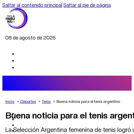
Saltar al contenido principal
Saltar al pie de página
08 de agosto de 2026
Inicio
Deportes
Tenis
Buena noticia para el tenis argentino
Buena noticia para el tenis argen
AGRO
DEPORTES
ECONOMÍA
La Selección Argentina femenina de tenis logró u
POLÍTICA