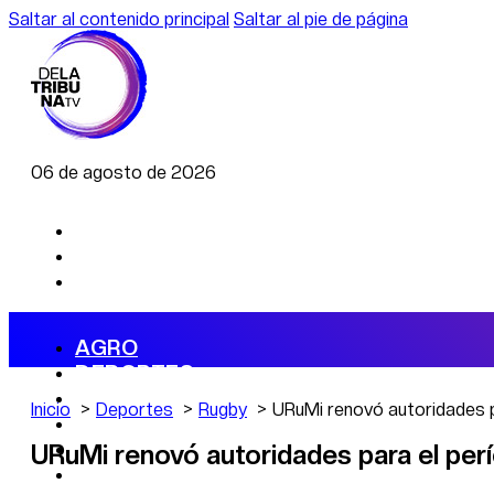
Saltar al contenido principal
Saltar al pie de página
06 de agosto de 2026
AGRO
DEPORTES
ECONOMÍA
Inicio
Deportes
Rugby
URuMi renovó autoridades 
POLÍTICA
CAMBIO CLIMÁTICO
URuMi renovó autoridades para el pe
DATA FIRME