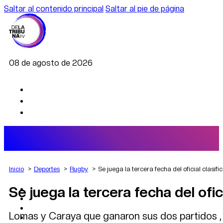
Saltar al contenido principal
Saltar al pie de página
08 de agosto de 2026
Inicio
Deportes
Rugby
Se juega la tercera fecha del oficial clasif
Se juega la tercera fecha del ofic
AGRO
DEPORTES
ECONOMÍA
Lomas y Caraya que ganaron sus dos partidos , b
POLÍTICA