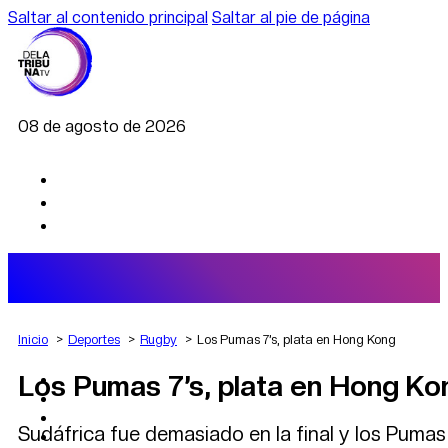
Saltar al contenido principal
Saltar al pie de página
08 de agosto de 2026
Inicio
Deportes
Rugby
Los Pumas 7’s, plata en Hong Kong
Los Pumas 7’s, plata en Hong Ko
AGRO
DEPORTES
ECONOMÍA
Sudáfrica fue demasiado en la final y los Pumas
POLÍTICA