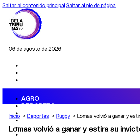
Saltar al contenido principal
Saltar al pie de página
06 de agosto de 2026
AGRO
DEPORTES
ECONOMÍA
Inicio
Deportes
Rugby
Lomas volvió a ganar y estir
POLÍTICA
CAMBIO CLIMÁTICO
Lomas volvió a ganar y estira su invict
DATA FIRME