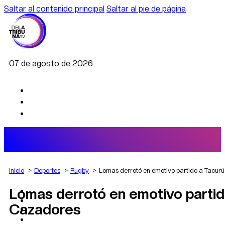
Saltar al contenido principal
Saltar al pie de página
07 de agosto de 2026
Inicio
Deportes
Rugby
Lomas derrotó en emotivo partido a Tacurú
Lomas derrotó en emotivo partido
AGRO
DEPORTES
Cazadores
ECONOMÍA
POLÍTICA