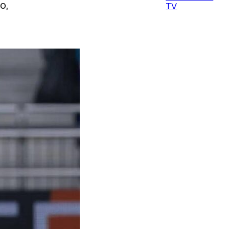
o,
TV