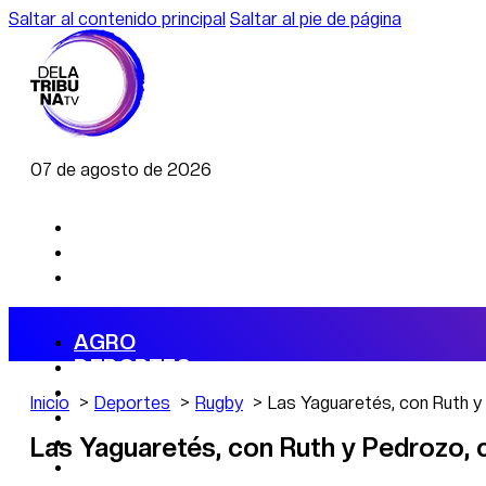
Saltar al contenido principal
Saltar al pie de página
07 de agosto de 2026
AGRO
DEPORTES
ECONOMÍA
Inicio
Deportes
Rugby
Las Yaguaretés, con Ruth y
POLÍTICA
CAMBIO CLIMÁTICO
Las Yaguaretés, con Ruth y Pedrozo, c
DATA FIRME