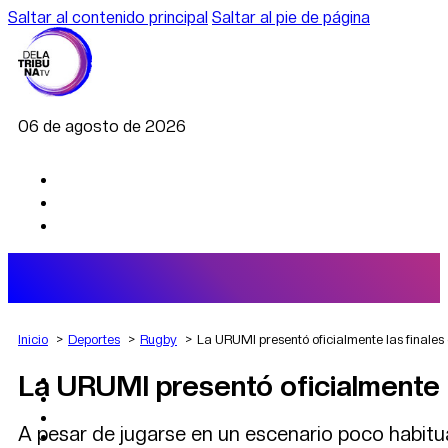
Saltar al contenido principal
Saltar al pie de página
06 de agosto de 2026
Inicio
Deportes
Rugby
La URUMI presentó oficialmente las finales d
La URUMI presentó oficialmente la
AGRO
DEPORTES
ECONOMÍA
A pesar de jugarse en un escenario poco habitual
POLÍTICA