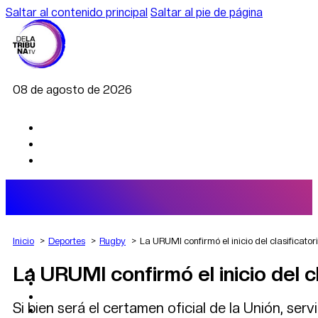
Saltar al contenido principal
Saltar al pie de página
08 de agosto de 2026
Inicio
Deportes
Rugby
La URUMI confirmó el inicio del clasificato
La URUMI confirmó el inicio del c
AGRO
DEPORTES
ECONOMÍA
Si bien será el certamen oficial de la Unión, ser
POLÍTICA