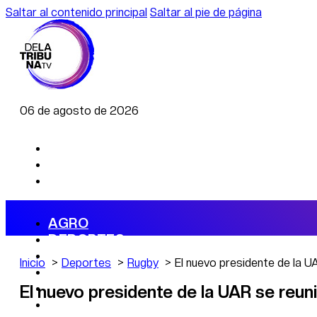
Saltar al contenido principal
Saltar al pie de página
06 de agosto de 2026
AGRO
DEPORTES
ECONOMÍA
Inicio
Deportes
Rugby
El nuevo presidente de la U
POLÍTICA
CAMBIO CLIMÁTICO
El nuevo presidente de la UAR se reun
DATA FIRME