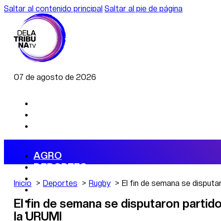
Saltar al contenido principal
Saltar al pie de página
07 de agosto de 2026
AGRO
DEPORTES
ECONOMÍA
Inicio
Deportes
Rugby
El fin de semana se disput
POLÍTICA
CAMBIO CLIMÁTICO
El fin de semana se disputaron partid
DATA FIRME
la URUMI