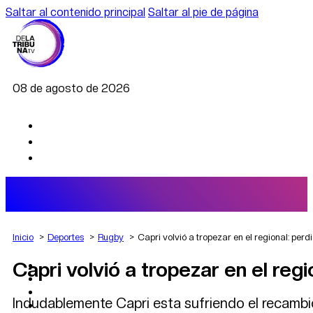
Saltar al contenido principal
Saltar al pie de página
08 de agosto de 2026
Inicio
Deportes
Rugby
Capri volvió a tropezar en el regional: perd
Capri volvió a tropezar en el reg
AGRO
DEPORTES
ECONOMÍA
Indudablemente Capri esta sufriendo el recambio
POLÍTICA