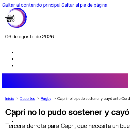
Saltar al contenido principal
Saltar al pie de página
06 de agosto de 2026
Inicio
Deportes
Rugby
Capri no lo pudo sostener y cayó ante Curd
Capri no lo pudo sostener y cayó
AGRO
DEPORTES
ECONOMÍA
Tercera derrota para Capri, que necesita un buen
POLÍTICA