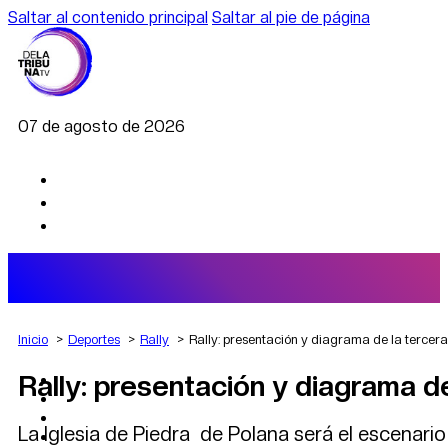
Saltar al contenido principal
Saltar al pie de página
07 de agosto de 2026
Inicio
Deportes
Rally
Rally: presentación y diagrama de la terce
Rally: presentación y diagrama 
AGRO
DEPORTES
ECONOMÍA
La Iglesia de Piedra de Polana será el escenari
POLÍTICA