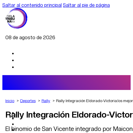
Saltar al contenido principal
Saltar al pie de página
08 de agosto de 2026
Inicio
Deportes
Rally
Rally Integración Eldorado-Victoria:los mejo
Rally Integración Eldorado-Victo
AGRO
DEPORTES
ECONOMÍA
El binomio de San Vicente integrado por Maicon P
POLÍTICA