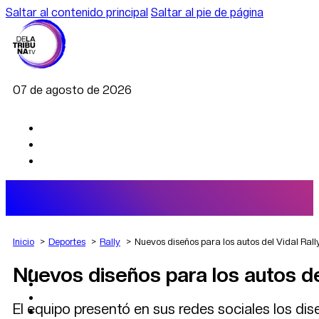
Saltar al contenido principal
Saltar al pie de página
07 de agosto de 2026
Inicio
Deportes
Rally
Nuevos diseños para los autos del Vidal Ral
Nuevos diseños para los autos de
AGRO
DEPORTES
ECONOMÍA
El equipo presentó en sus redes sociales los d
POLÍTICA