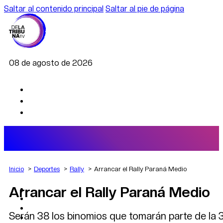
Saltar al contenido principal
Saltar al pie de página
08 de agosto de 2026
Inicio
Deportes
Rally
Arrancar el Rally Paraná Medio
Arrancar el Rally Paraná Medio
AGRO
DEPORTES
ECONOMÍA
Serán 38 los binomios que tomarán parte de la
POLÍTICA