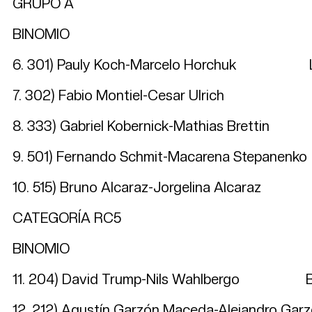
GRUPO A
BINOMIO LOCAL
6. 301) Pauly Koch-Marcelo Horchuk
7. 302) Fabio Montiel-Ces
8. 333) Gabriel Kobernick-Mathias Br
9. 501) Fernando Schmit-Macarena St
10. 515) Bruno Alcaraz-Jorgeli
CATEGORÍA RC5
BINOMIO LOCAL
11. 204) David Trump-Nils Wahlberg
12. 212) Agustín Garzón Maceda-Alejand