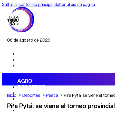
Saltar al contenido principal
Saltar al pie de página
06 de agosto de 2026
AGRO
DEPORTES
ECONOMÍA
Inicio
Deportes
Pesca
Pira Pytá: se viene el torn
POLÍTICA
CAMBIO CLIMÁTICO
Pira Pytá: se viene el torneo provinci
DATA FIRME